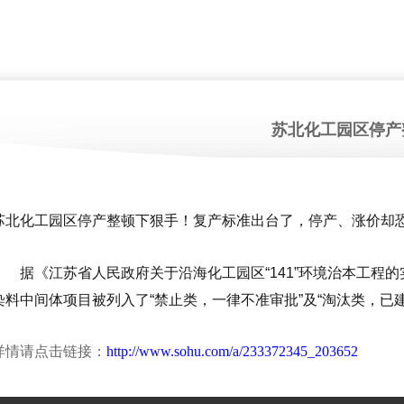
苏北化工园区停产
苏北化工园区停产整顿下狠手！复产标准出台了，停产、涨价却
据《江苏省人民政府关于沿海化工园区“141”环境治本工程
染料中间体项目被列入了“禁止类，一律不准审批”及“淘汰类，已
详情请点击链接：
http://www.sohu.com/a/233372345_203652