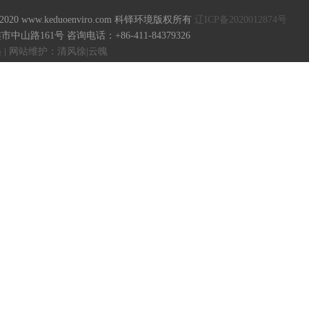
18-2020 www.keduoenviro.com 科铎环境版权所有
辽ICP备2020012874号
山路161号 咨询电话：+86-411-84379326
| 网站维护：清风徐|云魄